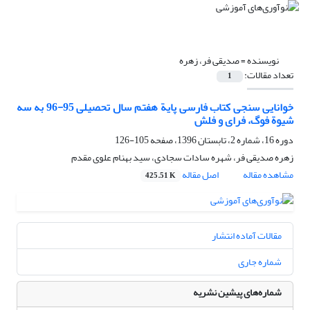
نویسنده =
صدیقی فر، زهره
تعداد مقالات:
1
خوانایی سنجی کتاب فارسی پایة هفتم سال تحصیلی 95-96 به سه
شیوة فوگ، فرای و فلش
دوره 16، شماره 2، تابستان 1396، صفحه
105-126
زهره صدیقی فر، شهره سادات سجادی، سید بهنام علوی مقدم
مشاهده مقاله
اصل مقاله
425.51 K
مقالات آماده انتشار
شماره جاری
شماره‌های پیشین نشریه