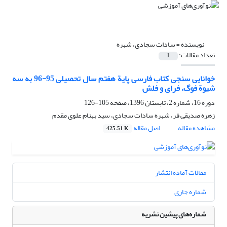
نویسنده =
سادات سجادی، شهره
تعداد مقالات:
1
خوانایی سنجی کتاب فارسی پایة هفتم سال تحصیلی 95-96 به سه
شیوة فوگ، فرای و فلش
دوره 16، شماره 2، تابستان 1396، صفحه
105-126
زهره صدیقی فر، شهره سادات سجادی، سید بهنام علوی مقدم
مشاهده مقاله
اصل مقاله
425.51 K
مقالات آماده انتشار
شماره جاری
شماره‌های پیشین نشریه