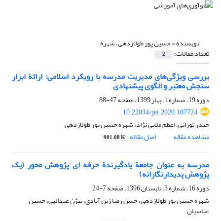
نویسنده =
حسین پور طولازدهی، شهره
تعداد مقالات:
2
بررسی ویژگی‌های مدیریت مدرسه با رویکرد اسلامی: ارائة ابزار
سنجش معتبر و الگوی پیشنهادی
دوره 19، شماره 1، بهار 1399، صفحه
47-88
10.22034/jei.2020.107724
حیدر تورانی، اعظم ملایی نژاد، شهره حسین پور طولازدهی
مشاهده مقاله
اصل مقاله
901.08 K
مدرسه به عنوان جامعة یادگیرندة حرفه ای پژوهش محور (یک
پژوهش پدیدارنگارانه)
دوره 16، شماره 3، تابستان 1396، صفحه
7-24
شهره حسین پور طولازدهی، حسن رضا زین آبادی، بیژن عبدالهی، حسین
عباسیان