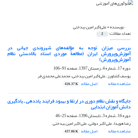
نویسنده =
علی‌اکبر امین بیدختی
تعداد مقالات:
2
بررسی میزان توجه به مؤلفه‌های شهروندی جهانی در
آموزش‌وپرورش ایران (مطالعة موردی اسناد بالادستی نظام
آموزش‌وپرورش)
دوره 17، شماره 4، زمستان 1397، صفحه
91-106
یوسف کشاورز، علی‌اکبر امین بیدختی، محمدعلی محمدی فر
مشاهده مقاله
اصل مقاله
426.37 K
جایگاه و نقش نظام دوری در ارتقا و بهبود فرایند یاددهی ـ یادگیری
دانش آموزان ابتدایی
دوره 16، شماره 3، تابستان 1396، صفحه
25-46
رضا هویدا، علی اکبر دولتی، علی اکبر امین بیدختی
مشاهده مقاله
اصل مقاله
437.06 K