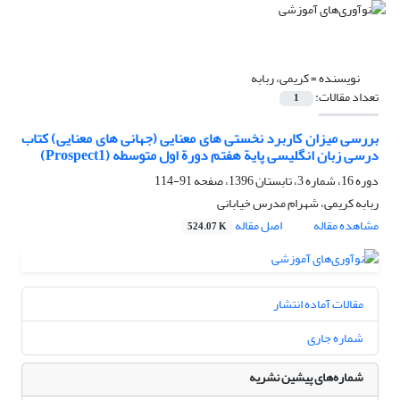
نویسنده =
کریمی، ربابه
تعداد مقالات:
1
بررسی میزان کاربرد نخستی های معنایی (جهانی های معنایی) کتاب
درسی زبان انگلیسی پایة هفتم دورة اول متوسطه (Prospect1)
دوره 16، شماره 3، تابستان 1396، صفحه
91-114
ربابه کریمی، شهرام مدرس خیابانی
مشاهده مقاله
اصل مقاله
524.07 K
مقالات آماده انتشار
شماره جاری
شماره‌های پیشین نشریه