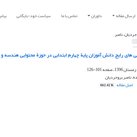
ارسال مقاله
داوران
تماس با ما
سیاست خود-بایگانی
بیان
جردیان، ناصر
 های رایج دانش آموزان پایة چهارم ابتدایی در حوزة محتوایی هندسه و ا
101-126
ه، ناصر بروجردیان
اصل مقاله
662.42 K