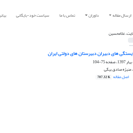
ارسال مقاله
داوران
تماس با ما
سیاست خود-بایگانی
بیان
یت، غلامحسین
یستگی های دبیران دبیرستان های دولتی ایران
75-104
منیژه صادق بیگی
اصل مقاله
707.32 K