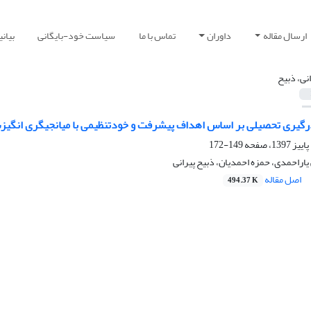
ارسال مقاله
داوران
تماس با ما
سیاست خود-بایگانی
بیان
انی، ذبیح
گیری تحصیلی بر اساس اهداف پیشرفت و خودتنظیمی با میانجیگری انگیزش
149-172
یاراحمدی، حمزه احمدیان، ذبیح پیرانی
اصل مقاله
494.37 K