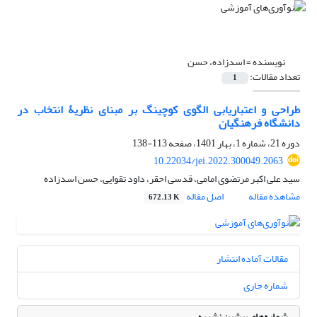
نویسنده =
اسدزاده، حسن
تعداد مقالات:
1
طراحی و اعتباریابی الگوی کوچینگ بر مبنای نظریۀ انتخاب در
دانشگاه فرهنگیان
دوره 21، شماره 1، بهار 1401، صفحه
113-138
10.22034/jei.2022.300049.2063
سید علی اکبر مرتضوی امامی، قدسی احقر، داود تقوایی، حسن اسدزاده
مشاهده مقاله
اصل مقاله
672.13 K
مقالات آماده انتشار
شماره جاری
شماره‌های پیشین نشریه