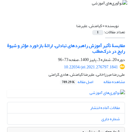
نویسنده =
کیامنش، علیرضا
تعداد مقالات:
1
مقایسۀ تأثیر آموزش راهبردهای تبادلی، ارائۀ بازخورد مؤثر و شیوۀ
رایج در درک‌مطلب
دوره 20، شماره 3، پاییز 1400، صفحه
73-96
10.22034/jei.2021.276797.1841
علی رضا میرزاخانی، علیرضا کیامنش، هادی کرامتی
مشاهده مقاله
اصل مقاله
789.29 K
مقالات آماده انتشار
شماره جاری
شماره‌های پیشین نشریه