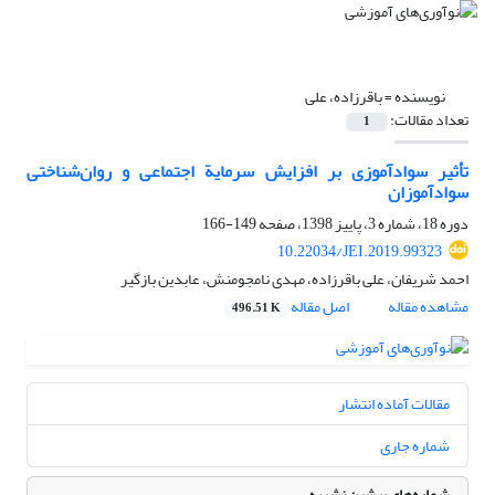
نویسنده =
باقرزاده، علی
تعداد مقالات:
1
تأثیر سوادآموزی بر افزایش سرمایة اجتماعی و روان‌شناختی
سوادآموزان
دوره 18، شماره 3، پاییز 1398، صفحه
149-166
10.22034/JEI.2019.99323
احمد شریفان، علی باقرزاده، مهدی نامجومنش، عابدین بازگیر
مشاهده مقاله
اصل مقاله
496.51 K
مقالات آماده انتشار
شماره جاری
شماره‌های پیشین نشریه