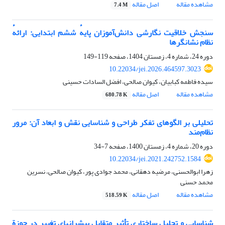
مشاهده مقاله
اصل مقاله
7.4 M
سنجش‌ خلاقیت نگارشی دانش‌آموزان پایهٔ ششم ابتدایی: ارائهٔ
نظام نشانگرها
دوره 24، شماره 4، زمستان 1404، صفحه
119-149
10.22034/jei.2026.464597.3023
سیده فاطمه کبابیان، کیوان صالحی، افضل السادات حسینی
مشاهده مقاله
اصل مقاله
680.78 K
تحلیلی بر الگو‌های تفکر طراحی و شناسایی نقش و ابعاد آن: مرور
نظام‌مند
دوره 20، شماره 4، زمستان 1400، صفحه
7-34
10.22034/jei.2021.242752.1584
زهرا ابوالحسنی، مرضیه دهقانی، محمد جوادی پور، کیوان صالحی، نسرین
محمد حسنی
مشاهده مقاله
اصل مقاله
518.59 K
شناسایی و تحلیل ساختاری تأثیر متقابل پیشرانهای تغییر در حوزة