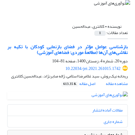
نویسنده =
کلانتری، عبدالحسین
تعداد مقالات:
1
بازشناسی عوامل مؤثر در فضای بازنمایی کودکان با تکیه بر
نقاشی‌های آن‌ها (مطالعۀ موردی: فضاهای آموزشی)
دوره 20، شماره 4، زمستان 1400، صفحه
81-104
10.22034/jei.2021.261015.1742
ریحانه نیک روش، سید غلامرضا اسلامی، ژاله صابرنژاد، عبدالحسین کلانتری
مشاهده مقاله
اصل مقاله
613.35 K
مقالات آماده انتشار
شماره جاری
شماره‌های پیشین نشریه