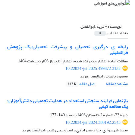
نویسنده =
فرید، ابوالفضل
تعداد مقالات:
4
رابطه ی درگیری تحصیلی و پیشرفت تحصیلی:یک پژوهش
فراتحلیلی
مقالات آماده انتشار، پذیرفته شده، انتشار آنلاین از
06 اردیبهشت 1404
10.22034/jei.2025.499872.3132
مسعود باغبانی، ابوالفضل فرید
مشاهده مقاله
اصل مقاله
647 K
بازنمایی فرایند سنجش استعداد در هدایت تحصیلی دانش‌آموزان؛
یک مطالعه کیفی
دوره 23، شماره 2، تابستان 1403، صفحه
149-177
10.22034/jei.2024.380192.2545
مجید شهسواری، جواد مصرآبادی، رامین حبیبی کلیبر، ابوالفضل فرید