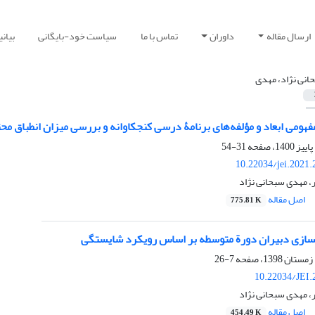
ارسال مقاله
داوران
تماس با ما
سیاست خود-بایگانی
بیان
انی نژاد، مهدی
هومی ابعاد و مؤلفه‌های برنامۀ درسی کنجکاوانه و بررسی میزان انطباق محتو
31-54
10.22034/jei.2021
، مهدی سبحانی نژاد
اصل مقاله
775.81 K
سازی دبیران دورة متوسطه بر اساس رویکرد شایستگی
7-26
10.22034/JEI.
، مهدی سبحانی نژاد
اصل مقاله
454.49 K