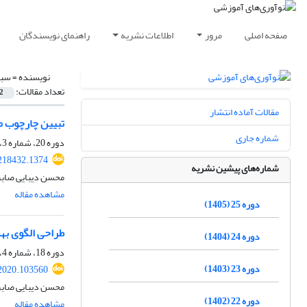
صفحه اصلی
مرور
اطلاعات نشریه
راهنمای نویسندگان
نویسنده =
سبح
تعداد مقالات:
2
مقالات آماده انتشار
تبیین چارچوب مف
شماره جاری
دوره 20، شماره 3، پاییز 1400، صفحه
.218432.1374
شماره‌های پیشین نشریه
محسن دیبایی صابر
مشاهده مقاله
دوره 25 (1405)
طراحی الگوی به
دوره 24 (1404)
دوره 18، شماره 4، زمستان 1398، صفحه
دوره 23 (1403)
2020.103560
محسن دیبایی صابر
دوره 22 (1402)
مشاهده مقاله