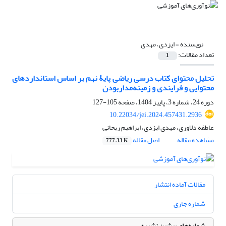
نویسنده =
ایزدی، مهدی
تعداد مقالات:
1
تحلیل محتوای کتاب درسی ریاضی پایۀ نهم بر اساس استانداردهای
محتوایی و فرایندی و زمینه‌مداربودن
دوره 24، شماره 3، پاییز 1404، صفحه
105-127
10.22034/jei.2024.457431.2936
عاطفه دلاوری، مهدی ایزدی، ابراهیم ریحانی
مشاهده مقاله
اصل مقاله
777.33 K
مقالات آماده انتشار
شماره جاری
شماره‌های پیشین نشریه