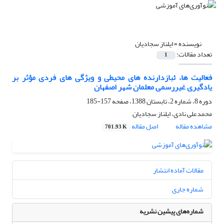
نویسنده =
ایلناز سجادیان
تعداد مقالات:
1
فعالیت ها، ئبازدارنده های محیطی و ویژگی های فردی مؤثر بر
یادگیری غیررسمی معلمان شهر اصفهان
دوره 8، شماره 2، تابستان 1388، صفحه
157-185
محمدعلی نادی، ایلناز سجادیان
مشاهده مقاله
اصل مقاله
701.93 K
مقالات آماده انتشار
شماره جاری
شماره‌های پیشین نشریه