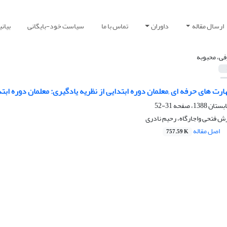
ارسال مقاله
داوران
تماس با ما
سیاست خود-بایگانی
بیان
فی، محبوبه
رت های حرفه ای ,معلمان دوره ابتدایی از نظریه یادگیری: معلمان دوره اب
31-52
ش فتحی واجارگاه، رحیم نادری
اصل مقاله
757.59 K