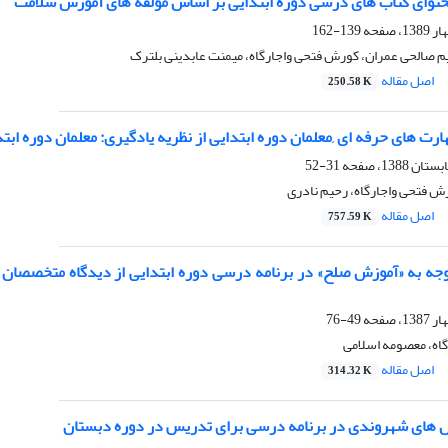
حتوای کتاب های درسی دوره ابتدایی بر اساس مؤلفه های آموزش سلامت
139-162
م صالحی عمران، کورش فتحی واجارگاه، میمنت عابدینی بلترک
اصل مقاله
250.58 K
رت های حرفه ای ,معلمان دوره ابتدایی از نظریه یادگیری: معلمان دوره اب
31-52
ش فتحی واجارگاه، رحیم نادری
اصل مقاله
757.59 K
جه به «آموزش صلح» در برنامه درسی دوره ابتدایی از دیدگاه متخصصان تع
49-76
اه، معصومه اسلامی
اصل مقاله
314.32 K
 های شهروندی در برنامه درسی برای تدریس در دوره دبستان