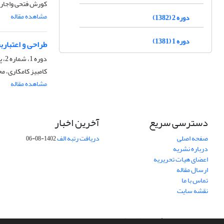
کورش فتحی واجارگ
مشاهده مقاله
دوره 2 (1382)
دوره 1 (1381)
طراحی و اعتباربخ
دوره 1، شماره 2، پاییز 1381، صفحه
کامبیز کامکاری، مح
مشاهده مقاله
دسترسی سریع
آخرین اخبار
صفحه اصلی
دریافت رتبه الف
1402-08-06
درباره نشریه
اعضای هیات تحریریه
ارسال مقاله
تماس با ما
نقشه سایت
سامانه مدیریت نشریات علمی.
طراحی و پیاده سازی از
سیناوب