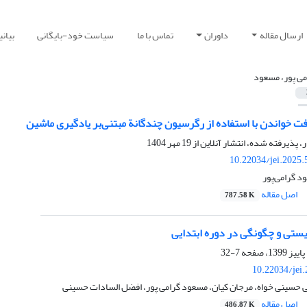
ارسال مقاله
داوران
تماس با ما
سیاست خود-بایگانی
بیان
می پور، مسعود
ت خواندن با استفاده از رگرسیون چندگانة مبتنی‌بر یادگیری ماشین
ر، پذیرفته شده، انتشار آنلاین از
19 مهر 1404
10.22034/jei.2025
د گرامی‌پور
اصل مقاله
787.58 K
ستی و چگونگی در دوره ابتدایی
7-32
10.22034/jei
 حسینی خواه، مرجان کیان، مسعود گرامی پور، افضل السادات حسینی
اصل مقاله
486.87 K