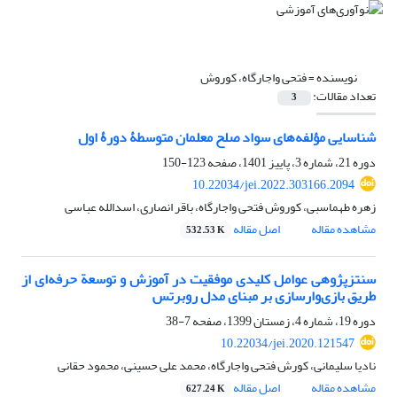
نویسنده =
فتحی واجارگاه، کوروش
تعداد مقالات:
3
شناسایی مؤلفه‌های سواد صلح معلمان متوسطۀ دورۀ اول
دوره 21، شماره 3، پاییز 1401، صفحه
123-150
10.22034/jei.2022.303166.2094
زهره طهماسبی، کوروش فتحی واجارگاه، باقر انصاری، اسدالله عباسی
مشاهده مقاله
اصل مقاله
532.53 K
سنتزپژوهی عوامل کلیدی موفقیت در آموزش و توسعة حرفه‌ای از
طریق بازی‌وارسازی بر مبنای مدل روبرتس
دوره 19، شماره 4، زمستان 1399، صفحه
7-38
10.22034/jei.2020.121547
نادیا سلیمانی، کورش فتحی واجارگاه، محمد علی حسینی، محمود حقانی
مشاهده مقاله
اصل مقاله
627.24 K