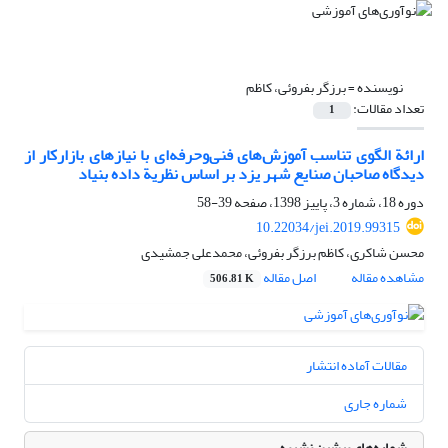
نویسنده =
برزگر بفروئی، کاظم
تعداد مقالات:
1
ارائة الگوی تناسب آموزش‌های فنی‌وحرفه‌ای با نیازهای بازارکار از
دیدگاه صاحبان صنایع شهر یزد بر اساس نظریة داده بنیاد
دوره 18، شماره 3، پاییز 1398، صفحه
39-58
10.22034/jei.2019.99315
محسن شاکری، کاظم برزگر بفروئی، محمدعلی جمشیدی
مشاهده مقاله
اصل مقاله
506.81 K
مقالات آماده انتشار
شماره جاری
شماره‌های پیشین نشریه