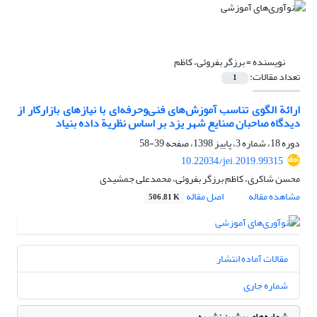
نویسنده =
برزگر بفروئی، کاظم
تعداد مقالات:
1
ارائة الگوی تناسب آموزش‌های فنی‌وحرفه‌ای با نیازهای بازارکار از
دیدگاه صاحبان صنایع شهر یزد بر اساس نظریة داده بنیاد
دوره 18، شماره 3، پاییز 1398، صفحه
39-58
10.22034/jei.2019.99315
محسن شاکری، کاظم برزگر بفروئی، محمدعلی جمشیدی
مشاهده مقاله
اصل مقاله
506.81 K
مقالات آماده انتشار
شماره جاری
شماره‌های پیشین نشریه