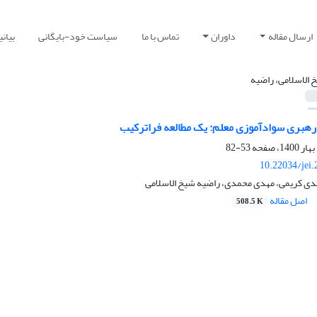
ارسال مقاله
داوران
تماس با ما
سیاست خود-بایگانی
بیان
 الاسلامی، راضیه
هبری سوادآموزی معلم: یک مطالعه فراترکیب
53-82
10.22034/jei
هدی کریمی، مهدی محمدی، راضیه شیخ الاسلامی
اصل مقاله
508.5 K