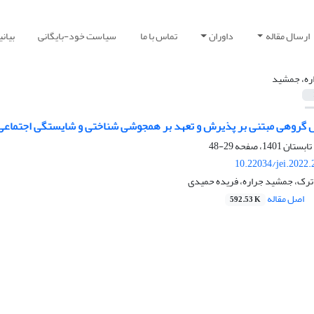
ارسال مقاله
داوران
تماس با ما
سیاست خود-بایگانی
بیان
ره، جمشید
گروهی مبتنی بر پذیرش و تعهد بر همجوشی شناختی و شایستگی اجتماعی 
29-48
10.22034/jei.2022
رک، جمشید جراره، فریده حمیدی
اصل مقاله
592.53 K