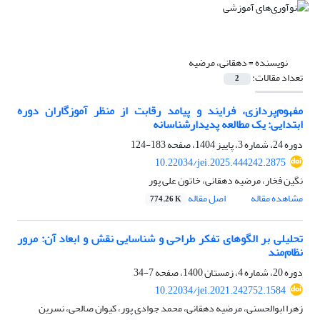
نویسنده =
دهقانی، مرضیه
تعداد مقالات:
2
مفهوم‌پردازی، فرایند و پیامد رقابت از منظر آموزگاران دوره
ابتدایی: یک مطالعه پدیدارشناسانه
دوره 24، شماره 3، پاییز 1404، صفحه
183-124
10.22034/jei.2025.444242.2875
نگین فخار، مرضیه دهقانی، خاتون علی پور
مشاهده مقاله
اصل مقاله
774.26 K
تحلیلی بر الگو‌های تفکر طراحی و شناسایی نقش و ابعاد آن: مرور
نظام‌مند
دوره 20، شماره 4، زمستان 1400، صفحه
7-34
10.22034/jei.2021.242752.1584
زهرا ابوالحسنی، مرضیه دهقانی، محمد جوادی پور، کیوان صالحی، نسرین