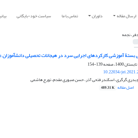
ارسال مقاله
داوران
تماس با ما
سیاست خود-بایگانی
بیان
دفر، نجمه
بستۀ آموزشی کارکردهای اجرایی سرد در هیجانات تحصیلی دانش‏آموزان ع
139-154
10.22034/jei.2021
م بدری گرگری، اسکندر فتحی آذر، حسن صبوری مقدم، تورج هاشمی
اصل مقاله
489.31 K