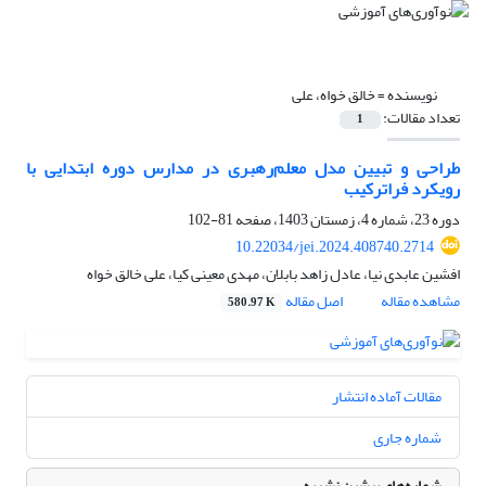
نویسنده =
خالق خواه، علی
تعداد مقالات:
1
طراحی و تبیین مدل معلم‌رهبری در مدارس دوره ابتدایی با
رویکرد فراترکیب
دوره 23، شماره 4، زمستان 1403، صفحه
81-102
10.22034/jei.2024.408740.2714
افشین عابدی نیا، عادل زاهد بابلان، مهدی معینی کیا، علی خالق خواه
مشاهده مقاله
اصل مقاله
580.97 K
مقالات آماده انتشار
شماره جاری
شماره‌های پیشین نشریه