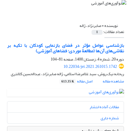
نویسنده =
صابرنژاد، ژاله
تعداد مقالات:
1
بازشناسی عوامل مؤثر در فضای بازنمایی کودکان با تکیه بر
نقاشی‌های آن‌ها (مطالعۀ موردی: فضاهای آموزشی)
دوره 20، شماره 4، زمستان 1400، صفحه
81-104
10.22034/jei.2021.261015.1742
ریحانه نیک روش، سید غلامرضا اسلامی، ژاله صابرنژاد، عبدالحسین کلانتری
مشاهده مقاله
اصل مقاله
613.35 K
مقالات آماده انتشار
شماره جاری
شماره‌های پیشین نشریه