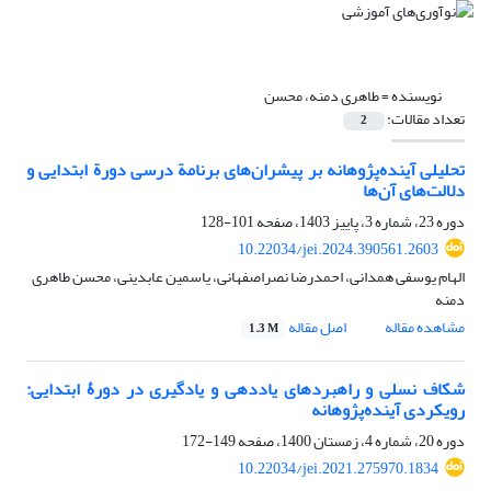
نویسنده =
طاهری دمنه، محسن
تعداد مقالات:
2
تحلیلی آینده‌پژوهانه بر پیشران‌های برنامة درسی دورة ابتدایی و
دلالت‌های آن‌ها
دوره 23، شماره 3، پاییز 1403، صفحه
101-128
10.22034/jei.2024.390561.2603
الهام یوسفی همدانی، احمدرضا نصراصفهانی، یاسمین عابدینی، محسن طاهری
دمنه
مشاهده مقاله
اصل مقاله
1.3 M
شکاف نسلی و راهبردهای یاددهی و یادگیری در دورۀ ابتدایی:
رویکردی آینده‌پژوهانه
دوره 20، شماره 4، زمستان 1400، صفحه
149-172
10.22034/jei.2021.275970.1834