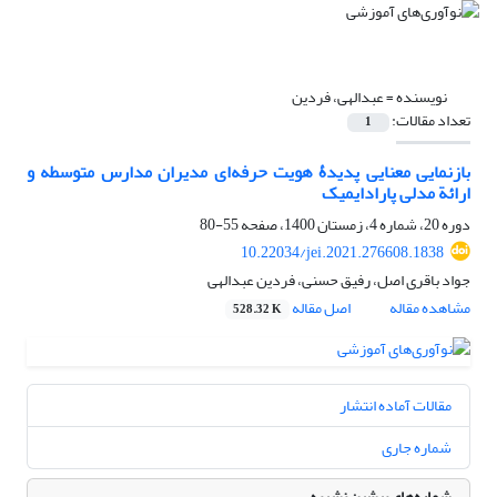
نویسنده =
عبدالهی، فردین
تعداد مقالات:
1
بازنمایی معنایی پدیدۀ هویت حرفه‌ای مدیران مدارس متوسطه و
ارائة مدلی پارادایمیک
دوره 20، شماره 4، زمستان 1400، صفحه
55-80
10.22034/jei.2021.276608.1838
جواد باقری اصل، رفیق حسنی، فردین عبدالهی
مشاهده مقاله
اصل مقاله
528.32 K
مقالات آماده انتشار
شماره جاری
شماره‌های پیشین نشریه