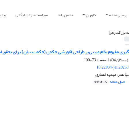
ارسال مقاله
داوران
تماس با ما
سیاست خود-بایگانی
بیان
ه بزرگ، زهرا
یری مفهوم نظم مبتنی‌بر طراحی آموزشی حکمی (حکمت‌بنیان) برای تحقق ا
73-100
10.22034/jei.2025
با نصر، مهدیه انصاری
اصل مقاله
645.81 K