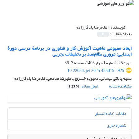
نویسنده =
غلامرضا یادگارزاده
تعداد مقالات:
1
ابعاد مفهومی ماهیت آموزش کار و فناوری در برنامۀ درسی دورۀ
ابتدایی: مروری نظام‌مند بر تحقیقات تجربی
دوره 25، شماره 1، بهار 1405، صفحه
7-36
10.22034/jei.2025.455015.2925
نسیم بابائی فیشانی، محبوبه خسروی، علیرضا صادقی، غلامرضا یادگارزاده
مشاهده مقاله
اصل مقاله
1.23 M
مقالات آماده انتشار
شماره جاری
شماره‌های پیشین نشریه