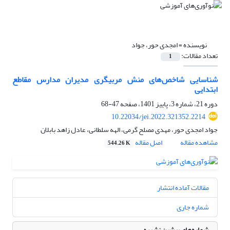
نویسنده =
امجدی حور، جواد
تعداد مقالات:
1
شناسایی شاخص‌های منش مربیگری مدیران مدارس مقاطع
ابتدایی
دوره 21، شماره 3، پاییز 1401، صفحه
47-68
10.22034/jei.2022.321352.2214
جواد امجدی حور، مهدی مصلح گرمی، الهه سلطانی، عادل زاهد بابلان
مشاهده مقاله
اصل مقاله
544.26 K
مقالات آماده انتشار
شماره جاری
شماره‌های پیشین نشریه