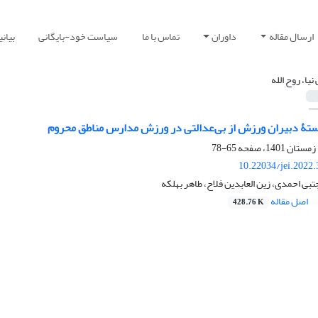
ارسال مقاله
داوران
تماس با ما
سیاست خود-بایگانی
بیان
نیا، روح الله
ستۀ دبیران ورزش از بی‌عدالتی در ورزش مدارس مناطق محروم
65-78
10.22034/jei.2022
مجتبی احمدی، زین العابدین فلاح، طاهر بهلکه
اصل مقاله
428.76 K