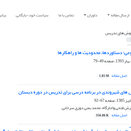
ارسال مقاله
داوران
تماس با ما
سیاست خود-بایگانی
بیان
وش های تدریس
ی؛ دستاوردها، محدودیت ها و راهکارها
49-79
اصل مقاله
1.85 M
 های شهروندی در برنامه درسی برای تدریس در دوره دبستان
67-92
ورش فتحی واجارگاه، محمد یمنی دوزی سرخابی
اصل مقاله
356.86 K