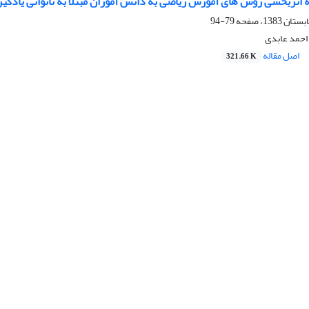
 اثربخشی روش های آموزش ریاضی به دانش آموزان مبتلا به ناتوانی یادگیری
79-94
احمد عابدی
اصل مقاله
321.66 K