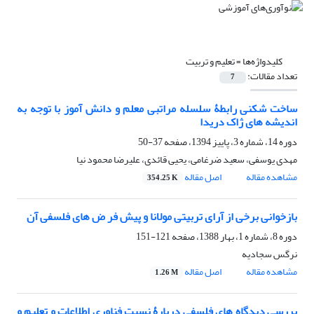
کلیدواژه‌ها =
تعلیم و تربیت
تعداد مقالات:
7
ساخت شکنی رابطۀ سلسله مراتبی معلم و دانش آموز با توجه به
اندیشه های ژاک دریدا
دوره 14، شماره 3، پاییز 1394، صفحه
37-50
مهدی یوسفی، سعید ضرغامی، یحیی قائدی، علیرضا محمود نیا
مشاهده مقاله
اصل مقاله
354.25 K
بازخوانی برخی از آرای تربیتی مولانا و پیش فر ض های فلسفی آن
دوره 8، شماره 1، بهار 1388، صفحه
121-151
نرگس سجادیه
مشاهده مقاله
اصل مقاله
1.26 M
بررسی دیدگاه های فلسفی دربارۀ نسبت فناوری اطلاعات و تعلیم و