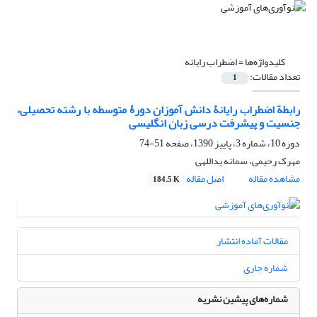
کلیدواژه‌ها =
اضطراب رایانه
تعداد مقالات:
1
رابطة اضطراب رایانۀ دانش آموزان دورۀ متوسطه با رشته تحصیلی،
جنسیت و پیشرفت درسى زبان انگلیسى
دوره 10، شماره 3، پاییز 1390، صفحه
51-74
مهرک رحیمى، سمانه یداللهى
مشاهده مقاله
اصل مقاله
184.5 K
مقالات آماده انتشار
شماره جاری
شماره‌های پیشین نشریه