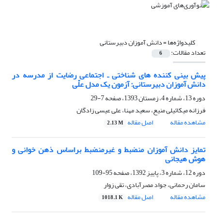
کلیدواژه‌ها =
دانش آموزان دبیرستانی
تعداد مقالات:
6
پیش بینی کننده های شناختی ـ اجتماعی رضایت از مدرسه در
دانش آموزان دبیرستانی: آزمون یک مدل علّی
دوره 13، شماره 4، زمستان 1393، صفحه
7-29
فرزانه میکائیلی منیع، سعید مهنا، علی عیسی زادگان
مشاهده مقاله
اصل مقاله
2.13 M
تمایز دانش آموزان منضبط و غیرمنضبط براساس ذهن خوانی و
هوش هیجانی
دوره 12، شماره 3، پاییز 1392، صفحه
95-109
سامان رحمانی، جواد مصرآبادی، تقی زوار
مشاهده مقاله
اصل مقاله
1018.1 K