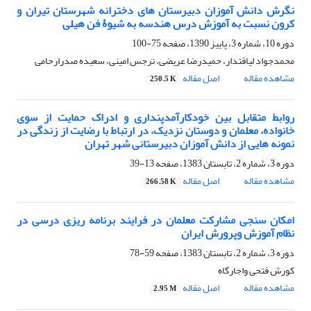
نگرش دانش آموزان دبیرستان های دخترانه شهرستان تیران و
کرون نسبت به آموزش درس هندسه به شیوۀ فن هیلی
دوره 10، شماره 3، پاییز 1390، صفحه
75-100
محمدجواد لیاقتدار، حمیدرضا عریضی، نرجس امینی، سعیده صدرارحامی
مشاهده مقاله
اصل مقاله
250.5 K
روابط متقابل بین خودکارآمدپنداری و ادراک حمایت از سوی
خانواده، معلمان و دوستان نزدیک، در ارتباط با رضایت از زندگی در
نمونه هایی از دانش آموزان دبیرستانی شهر تهران
دوره 3، شماره 2، تابستان 1383، صفحه
13-39
مشاهده مقاله
اصل مقاله
266.58 K
امکان سنجی مشارکت معلمان در فرایند برنامه ریزی درسی در
نظام آموزش وپرورش ایران
دوره 3، شماره 2، تابستان 1383، صفحه
59-78
کورش فتحی واجارگاه
مشاهده مقاله
اصل مقاله
2.95 M