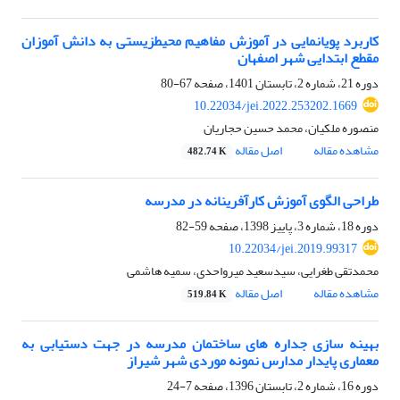
کاربرد پویانمایی در آموزش مفاهیم محیطزیستی به دانش آموزان
مقطع ابتدایی شهر اصفهان
دوره 21، شماره 2، تابستان 1401، صفحه
67-80
10.22034/jei.2022.253202.1669
منصوره ملکیان، محمد حسین حجاریان
مشاهده مقاله
اصل مقاله
482.74 K
طراحی الگوی آموزش کارآفرینانه در مدرسه
دوره 18، شماره 3، پاییز 1398، صفحه
59-82
10.22034/jei.2019.99317
محمدتقی طغرایی، سیدسعید میرواحدی، سمیه هاشمی
مشاهده مقاله
اصل مقاله
519.84 K
بهینه سازی جداره های ساختمان مدرسه در جهت دستیابی به
معماری پایدار مدارس نمونه موردی شهر شیراز
دوره 16، شماره 2، تابستان 1396، صفحه
7-24