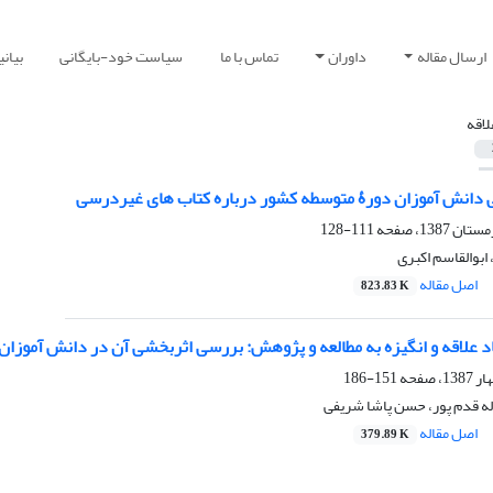
ارسال مقاله
داوران
تماس با ما
سیاست خود-بایگانی
بیان
لاقه
تی دانش آموزان دورۀ متوسطه کشور درباره کتاب های غیردرسی
111-128
بوالقاسم اکبری
اصل مقاله
823.83 K
اد علاقه و انگیزه به مطالعه و پژوهش: بررسی اثربخشی آن در دانش آموزان
151-186
له قدم پور، حسن پاشا شریفی
اصل مقاله
379.89 K