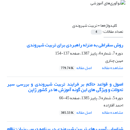
کلیدواژه‌ها =
تربیت شهروندی
تعداد مقالات:
4
روش سقراطی به منزله راهبردی برای تربیت شهروندی
دوره 7، شماره 4، پاییز 1387، صفحه
137-154
مهین چناری
مشاهده مقاله
اصل مقاله
779.74 K
اصول و قواعد حاکم بر فرایند تربیت شهروندی و بررسی سیر
تحولات و ویژگی های این گونه آموزش ها در کشور ژاپن
دوره 5، شماره 3، پاییز 1385، صفحه
45-66
احمد آقازاده
مشاهده مقاله
اصل مقاله
305.53 K
شناسایی آسیب های تر بیت شهروندی در برنامه درسی پنهان: نظام