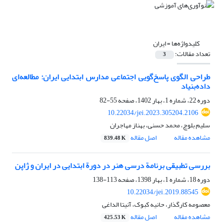
کلیدواژه‌ها =
ایران
تعداد مقالات:
3
طراحی الگوی پاسخ‌گویی اجتماعی مدارس ابتدایی ایران: مطالعه‌ای
داده‌بنیاد
دوره 22، شماره 1، بهار 1402، صفحه
55-82
10.22034/jei.2023.305204.2106
سلیم بلوچ، محمد حسنی، بهناز مهاجران
مشاهده مقاله
اصل مقاله
839.48 K
بررسی تطبیقی برنامة درسی هنر در دورة ابتدایی در ایران و ژاپن
دوره 18، شماره 1، بهار 1398، صفحه
113-138
10.22034/jei.2019.88545
معصومه کارگذار، حانیه کبوک، آنیتا الداغی
مشاهده مقاله
اصل مقاله
425.53 K