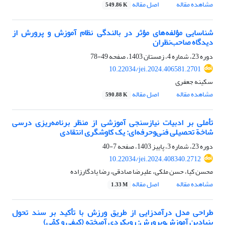
مشاهده مقاله
اصل مقاله
549.86 K
شناسایی مؤلفه‌های مؤثر در بالندگی نظام آموزش و پرورش از
دیدگاه صاحب‌نظران
دوره 23، شماره 4، زمستان 1403، صفحه
49-78
10.22034/jei.2024.406581.2701
سکینه جعفری
مشاهده مقاله
اصل مقاله
590.88 K
تأملی بر ادبیات نیازسنجی آموزشی از منظر برنامه‌ریزی درسی
شاخة تحصیلی فنی‌وحرفه‌ای: یک کاوشگری انتقادی
دوره 23، شماره 3، پاییز 1403، صفحه
7-40
10.22034/jei.2024.408340.2712
محسن کیا، حسن ملکی، علیرضا صادقی، رضا یادگارزاده
مشاهده مقاله
اصل مقاله
1.33 M
طراحی مدل درآمدزایی از طریق ورزش با تأکید بر سند تحول
بنیادین آموزش‌وپرورش: رویکردی آمیخته (کیفی و کمّی)