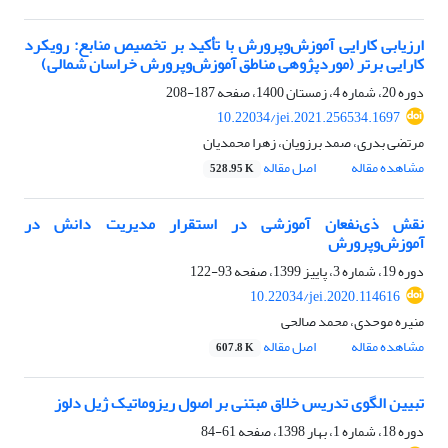
ارزیابی کارایی آموزش‌وپرورش با تأکید بر تخصیص منابع: رویکرد
کارایی برتر (موردپژوهی مناطق آموزش‌وپرورش خراسان شمالی)
دوره 20، شماره 4، زمستان 1400، صفحه
187-208
10.22034/jei.2021.256534.1697
مرتضی بدری، صمد برزویان، زهرا محمدیان
مشاهده مقاله
اصل مقاله
528.95 K
نقش ذی‌نفعان آموزشی در استقرار مدیریت دانش در
آموزش‌وپرورش
دوره 19، شماره 3، پاییز 1399، صفحه
93-122
10.22034/jei.2020.114616
منیره موحدی، محمد صالحی
مشاهده مقاله
اصل مقاله
607.8 K
تبیین الگوی تدریس خلاق مبتنی بر اصول ریزوماتیک ژیل دلوز
دوره 18، شماره 1، بهار 1398، صفحه
61-84