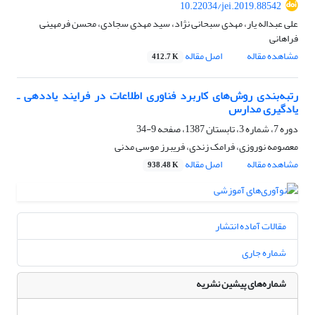
10.22034/jei.2019.88542
علی عبداله یار، مهدی سبحانی نژاد، سید مهدی سجادی، محسن فرمهینی
فراهانی
مشاهده مقاله
اصل مقاله
412.7 K
رتبه‌بندی روش‌های کاربرد فناوری اطلاعات در فرایند یاددهی ـ‌
یادگیری مدارس
دوره 7، شماره 3، تابستان 1387، صفحه
9-34
معصومه نوروزی، فرامک زندی، فریبرز موسی مدنی
مشاهده مقاله
اصل مقاله
938.48 K
مقالات آماده انتشار
شماره جاری
شماره‌های پیشین نشریه