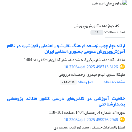
کلیدواژه‌ها =
آموزش‌وپرورش
تعداد مقالات:
11
ارائه «چارچوب توسعه فرهنگ نظارت و راهنمایی آموزشی» در نظام
آموزش‌وپرورش عمومی جمهوری اسلامی ایران
مقالات آماده انتشار، پذیرفته شده، انتشار آنلاین از
06 خرداد 1404
10.22034/jei.2025.498713.3126
ملیکا اسدی، الهام حیدری، رحمت‌اله مرزوقی
مشاهده مقاله
اصل مقاله
713.29 K
خلاقیت آموزشی در کلاس‌های درسی کشور فنلاند پژوهشی
پدیدارشناختی
دوره 24، شماره 4، زمستان 1404، صفحه
101-118
10.22034/jei.2025.459976.2946
افضل السادات حسینی، سید نورالدین محمودی