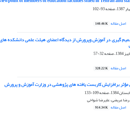
viewpoint of members of education faculties sttled in Tehran and st
93-102
اصل مقاله
140.46 K
میم گیری در آموزش وپرورش از دیدگاه اعضای هیئت علمی دانشکده های ع
32-57
اصل مقاله
328.22 K
 مؤثر برافزایش کاربست یافته های پژوهشی در وزارت آموزش و پرورش
109-133
رضا عریضی، علیرضا شواخی
اصل مقاله
914.34 K