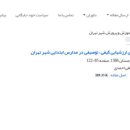
ارسال مقاله
داوران
تماس با ما
سیاست خود-بایگانی
بیان
موزش و پرورش شهر تهران
ی ارزشیابی کیفی – توصیفی در مدارس ابتدایی شهر تهران
85-122
لی احمدی
اصل مقاله
389.35 K