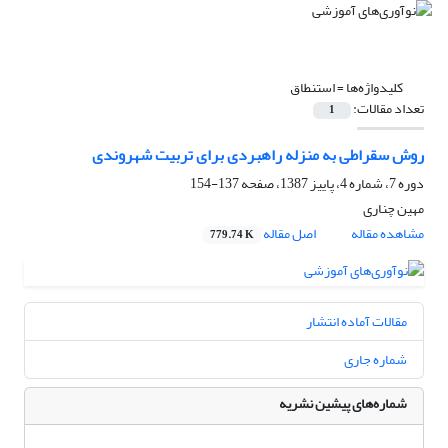
کلیدواژه‌ها =
استنطاق
تعداد مقالات:
1
روش سقراطی به منزله راهبردی برای تربیت شهروندی
دوره 7، شماره 4، پاییز 1387، صفحه
137-154
مهین چناری
مشاهده مقاله
اصل مقاله
779.74 K
مقالات آماده انتشار
شماره جاری
شماره‌های پیشین نشریه