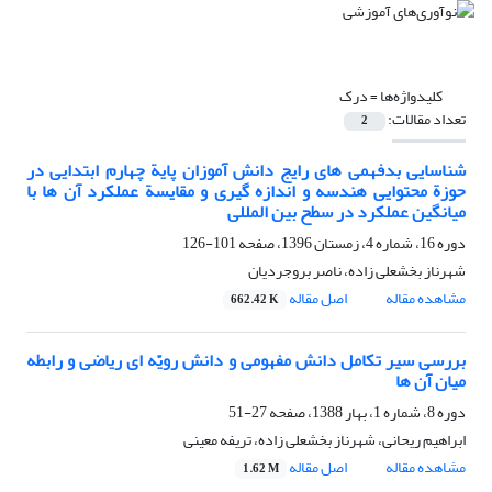
کلیدواژه‌ها =
درک
تعداد مقالات:
2
شناسایی بدفهمی های رایج دانش آموزان پایة چهارم ابتدایی در
حوزة محتوایی هندسه و اندازه گیری و مقایسة عملکرد آن ها با
میانگین عملکرد در سطح بین المللی
دوره 16، شماره 4، زمستان 1396، صفحه
101-126
شهرناز بخشعلی زاده، ناصر بروجردیان
مشاهده مقاله
اصل مقاله
662.42 K
بررسی سیر تکامل دانش مفهومی و دانش رویّه ای ریاضی و رابطه
میان آن ها
دوره 8، شماره 1، بهار 1388، صفحه
27-51
ابراهیم ریحانی، شهرناز بخشعلی زاده، تریفه معینی
مشاهده مقاله
اصل مقاله
1.62 M