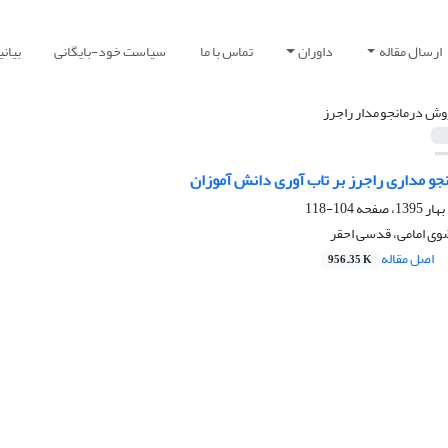
ارسال مقاله
داوران
تماس با ما
سیاست خود-بایگانی
بیان
وش درمانجو مدار راجرز
جو مداری راجرز بر تاب آوری دانش آموزان
104-118
ضوی امامی، قدسی احقر
اصل مقاله
956.35 K