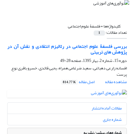
کلیدواژه‌ها =
فلسفۀ علوم اجتماعی
تعداد مقالات:
1
بررسی فلسفۀ علوم اجتماعی در رئالیزم انتقادی و نقش آن در
پژوهش های تربیتی
دوره 15، شماره 2، بهار 1395، صفحه
28-49
افسانه زارعی دهباغی، سعید ضرغامی همراه، یحیی قائدی، خسرو باقری نوع
پرست
مشاهده مقاله
اصل مقاله
814.77 K
مقالات آماده انتشار
شماره جاری
شماره‌های پیشین نشریه